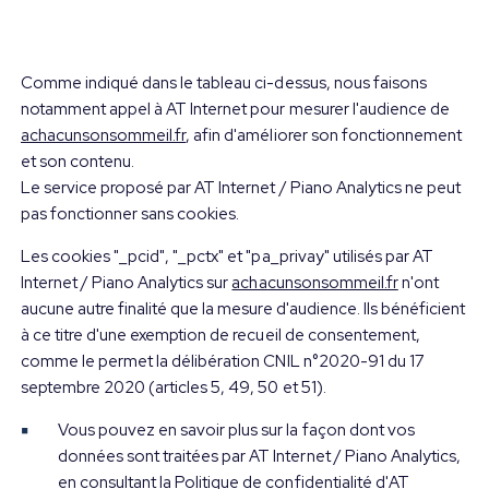
Témoignages et parcours
Sommeil & émotions
Comme indiqué dans le tableau ci-dessus, nous faisons
notamment appel à AT Internet pour mesurer l'audience de
Sommeil & microbiotes
achacunsonsommeil.fr
, afin d'améliorer son fonctionnement
et son contenu.
Sommeil & énergie
Le service proposé par AT Internet / Piano Analytics ne peut
pas fonctionner sans cookies.
Je demande conseil
Les cookies "_pcid", "_pctx" et "pa_privay" utilisés par AT
Internet / Piano Analytics sur
achacunsonsommeil.fr
n'ont
Replay du Webinaire
aucune autre finalité que la mesure d'audience. Ils bénéficient
à ce titre d'une exemption de recueil de consentement,
comme le permet la délibération CNIL n°2020-91 du 17
septembre 2020 (articles 5, 49, 50 et 51).
Vous pouvez en savoir plus sur la façon dont vos
données sont traitées par AT Internet / Piano Analytics,
en consultant la
Politique de confidentialité d'AT