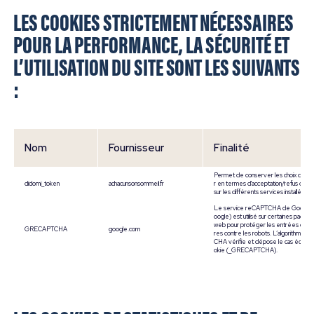
LES COOKIES STRICTEMENT NÉCESSAIRES
POUR LA PERFORMANCE, LA SÉCURITÉ ET
L’UTILISATION DU SITE SONT LES SUIVANTS
:
Nom
Fournisseur
Finalité
Permet de conserver les choix de l'uti
didomi_token
achacunsonsommeil.fr
r en termes d'acceptation/refus des 
sur les différents services installés.
Le service reCAPTCHA de Google I
oogle) est utilisé sur certaines pages 
web pour protéger les entrées des f
GRECAPTCHA
google.com
res contre les robots. L’algorithme
CHA vérifie et dépose le cas échéan
okie (_GRECAPTCHA).