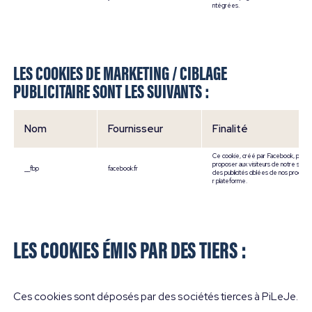
ntégrées.
LES COOKIES DE MARKETING / CIBLAGE
PUBLICITAIRE SONT LES SUIVANTS :
Nom
Fournisseur
Finalité
Ce cookie, créé par Facebook, perm
proposer aux visiteurs de notre site i
__fbp
facebook.fr
des publicités ciblées de nos produits 
r plateforme.
LES COOKIES ÉMIS PAR DES TIERS :
Ces cookies sont déposés par des sociétés tierces à PiLeJe.