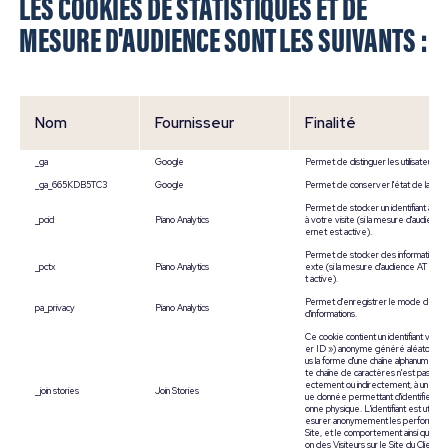
LES COOKIES DE STATISTIQUES ET DE
MESURE D'AUDIENCE SONT LES SUIVANTS :
Nom
Fournisseur
Finalité
​_ga​
Google
​Permet de distinguer les utilisateurs.​
​_ga_665KDB5TC3
​Google​
​Permet de conserver l'état de la sessi
​Permet de stocker un identifiant anon
​_pcid​
​Piano Analytics​
à votre visite (si la mesure d'audience 
ernet est active).​
​Permet de stocker des informations 
​_pctx​
​​Piano Analytics​
exte (si la mesure d'audience AT inte
t active).​
​Permet d'enregistrer le mode de col
​pa_privacy​
​​Piano Analytics​
d'informations.​
Ce cookie contient un identifiant visite
er ID ») anonyme généré aléatoirem
us la forme d'une chaîne alphanumériq
te chaîne de caractères n'est pas relié
ectement ou indirectement, à une qu
_join stories
Join Stories
ue donnée permettant d'identifier un
onne physique. L'identifiant est utilisé
esurer anonymement les performanc
Site, et le comportement ainsi que la n
on des Visiteurs sur le Site du Client.