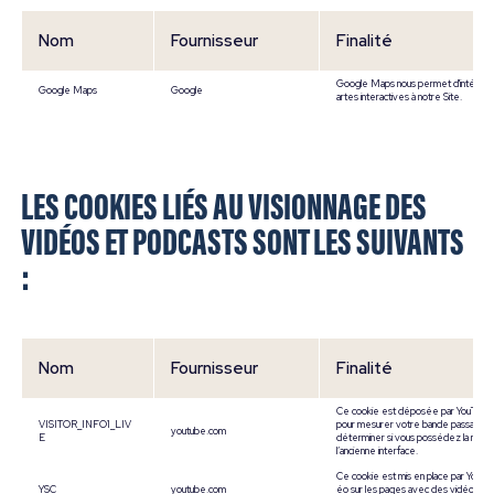
Nom
Fournisseur
Finalité
Google Maps nous permet d'intégrer
Google Maps
Google
artes interactives à notre Site.
LES COOKIES LIÉS AU VISIONNAGE DES
VIDÉOS ET PODCASTS SONT LES SUIVANTS
:
Nom
Fournisseur
Finalité
Ce cookie est déposée par YouTube
VISITOR_INFO1_LIV
pour mesurer votre bande passante et
youtube.com
E
déterminer si vous possédez la nouve
l’ancienne interface.
Ce cookie est mis en place par YouTu
YSC
youtube.com
éo sur les pages avec des vidéos Yo