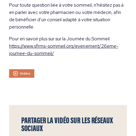
Pour toute question liée à votre sommeil, n’hésitez pas à
Sommeil & microbiotes
en parler avec votre pharmacien ou votre médecin, afin
de bénéficier d’un conseil adapté à votre situation
Sommeil & énergie
personnelle.
Je demande conseil
Pour en savoir plus sur sur la Journée du Sommeil :
https://www.sfrms-sommeil.org/evenement/26eme-
journee-du-sommeil/
Replay du Webinaire
Vidéo
PARTAGER LA VIDÉO SUR LES RÉSEAUX
SOCIAUX