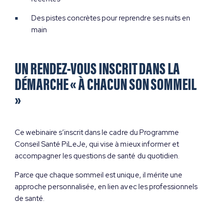
Des pistes concrètes pour reprendre ses nuits en
main
UN RENDEZ-VOUS INSCRIT DANS LA
DÉMARCHE « À CHACUN SON SOMMEIL
»
Ce webinaire s’inscrit dans le cadre du Programme
Conseil Santé PiLeJe, qui vise à mieux informer et
accompagner les questions de santé du quotidien.
Parce que chaque sommeil est unique, il mérite une
approche personnalisée, en lien avec les professionnels
Témoignages et parcours
de santé.
Sommeil & émotions