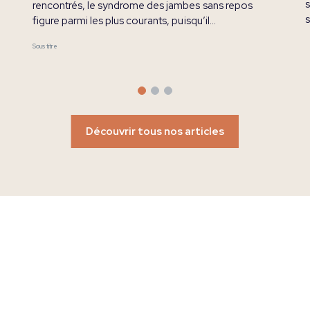
s
rencontrés, le syndrome des jambes sans repos
s
figure parmi les plus courants, puisqu’il
u
représente 20% des troubles du sommeil.
Sous titre
l
Pourtant, il est encore mal connu et suscite
S
beaucoup de questionnements.
Découvrir tous nos articles