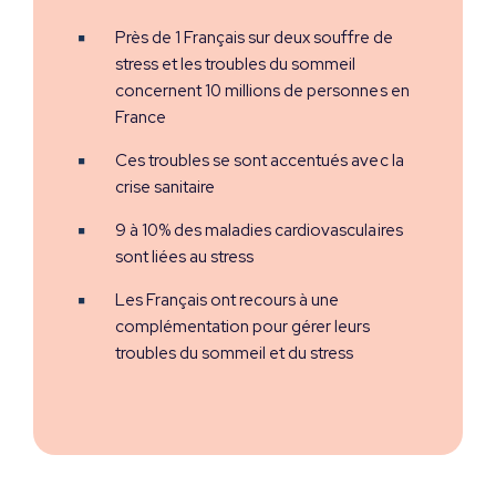
Près de 1 Français sur deux souffre de
stress et les troubles du sommeil
concernent 10 millions de personnes en
Témoignages et parcours
France
Sommeil & émotions
Ces troubles se sont accentués avec la
crise sanitaire
Sommeil & microbiotes
9 à 10% des maladies cardiovasculaires
Sommeil & énergie
sont liées au stress
Je demande conseil
Les Français ont recours à une
complémentation pour gérer leurs
troubles du sommeil et du stress
Replay du Webinaire