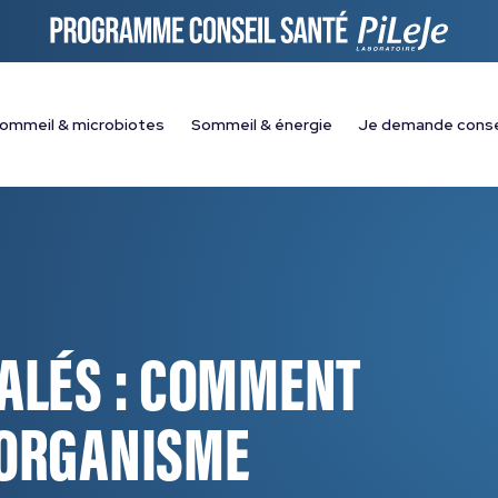
ommeil & microbiotes
Sommeil & énergie
Je demande conse
ALÉS : COMMENT
 ORGANISME