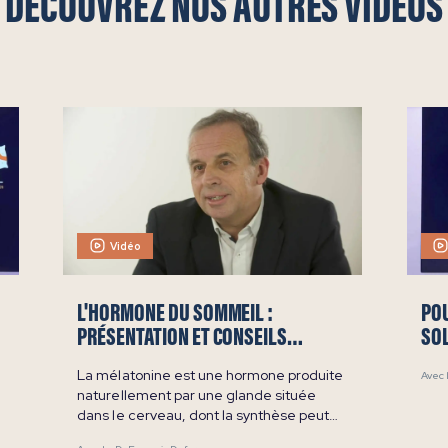
DÉCOUVREZ NOS AUTRES VIDÉOS
Vidéo
L'HORMONE DU SOMMEIL :
POU
PRÉSENTATION ET CONSEILS
SO
D'UTILISATION
DO
La mélatonine est une hormone produite
Avec 
naturellement par une glande située
dans le cerveau, dont la synthèse peut
parfois être perturbée (jet lag, horaires