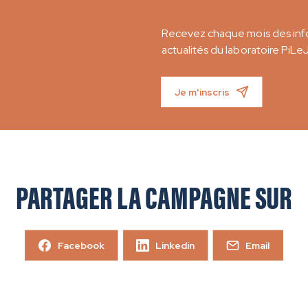
Recevez chaque mois des info
actualités du laboratoire PiLe
Je m'inscris
PARTAGER LA CAMPAGNE SUR
Facebook
Linkedin
Email