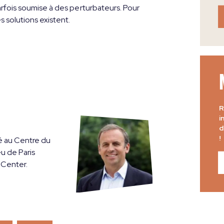
rfois soumise à des perturbateurs. Pour
s solutions existent.
R
i
d
!
é au Centre du
eu de Paris
 Center.